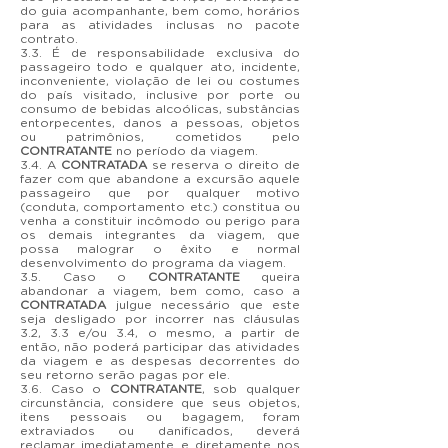
do guia acompanhante, bem como, horários
para as atividades inclusas no pacote
contrato.
3.3. É de responsabilidade exclusiva do
passageiro todo e qualquer ato, incidente,
inconveniente, violação de lei ou costumes
do país visitado, inclusive por porte ou
consumo de bebidas alcoólicas, substâncias
entorpecentes, danos a pessoas, objetos
ou patrimônios, cometidos pelo
CONTRATANTE
no período da viagem.
3.4. A
CONTRATADA
se reserva o direito de
fazer com que abandone a excursão aquele
passageiro que por qualquer motivo
(conduta, comportamento etc.) constitua ou
venha a constituir incômodo ou perigo para
os demais integrantes da viagem, que
possa malograr o êxito e normal
desenvolvimento do programa da viagem.
3.5. Caso o
CONTRATANTE
queira
abandonar a viagem, bem como, caso a
CONTRATADA
julgue necessário que este
seja desligado por incorrer nas cláusulas
3.2, 3.3 e/ou 3.4, o mesmo, a partir de
então, não poderá participar das atividades
da viagem e as despesas decorrentes do
seu retorno serão pagas por ele.
3.6. Caso o
CONTRATANTE
, sob qualquer
circunstância, considere que seus objetos,
itens pessoais ou bagagem, foram
extraviados ou danificados, deverá
reclamar imediatamente e diretamente nos