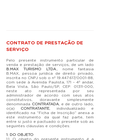
CONTRATO DE PRESTAÇÃO DE
SERVIÇO
Pelo presente instrumento particular de
venda e prestação de serviços, de um lado
B.MAX TURISMO LTDA
., nome fantasia
B.MAX, pessoa jurídica de direito privado,
inscrita no CNPJ sob o nº
19.447.617
/0001-88,
com sede à Avenida Paulista, 171 – 4º andar,
Bela Vista, São Paulo/SP, CEP:
01311-000
,
neste ato representada por seu
administrador de acordo com seus atos
constitutivos, doravante simplesmente
denominada
CONTRATADA
, e de outro lado,
o(a)
CONTRATANTE
, individualizado e
identificado na “Ficha de Inscrição” anexa a
este instrumento da qual faz parte, tem
entre si justo e pactuado o presente sob as
seguintes cláusulas e condições:
1. DO OBJETO
1.1. O objeto do presente instrumento é a