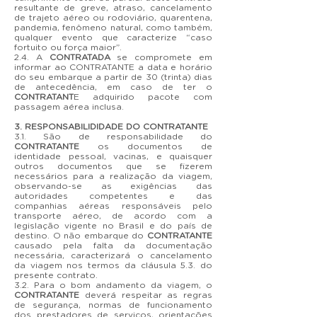
resultante de greve, atraso, cancelamento
de trajeto aéreo ou rodoviário, quarentena,
pandemia, fenômeno natural, como também,
qualquer evento que caracterize “caso
fortuito ou força maior”.
2.4. A
CONTRATADA
se compromete em
informar ao CONTRATANTE a data e horário
do seu embarque a partir de 30 (trinta) dias
de antecedência, em caso de ter o
CONTRATANT
E adquirido pacote com
passagem aérea inclusa.
3. RESPONSABILIDIDADE DO CONTRATANTE
3.1. São de responsabilidade do
CONTRATANTE
os documentos de
identidade pessoal, vacinas, e quaisquer
outros documentos que se fizerem
necessários para a realização da viagem,
observando-se as exigências das
autoridades competentes e das
companhias aéreas responsáveis pelo
transporte aéreo, de acordo com a
legislação vigente no Brasil e do país de
destino. O não embarque do
CONTRATANTE
causado pela falta da documentação
necessária, caracterizará o cancelamento
da viagem nos termos da cláusula 5.3. do
presente contrato.
3.2. Para o bom andamento da viagem, o
CONTRATANTE
deverá respeitar as regras
de segurança, normas de funcionamento
dos prestadores de serviços, orientações