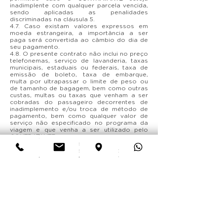
inadimplente com qualquer parcela vencida,
sendo aplicadas as penalidades
discriminadas na cláusula 5.
4.7. Caso existam valores expressos em
moeda estrangeira, a importância a ser
paga será convertida ao câmbio do dia de
seu pagamento.
4.8. O presente contrato não inclui no preço
telefonemas, serviço de lavanderia, taxas
municipais, estaduais ou federais, taxa de
emissão de boleto, taxa de embarque,
multa por ultrapassar o limite de peso ou
de tamanho de bagagem, bem como outras
custas, multas ou taxas que venham a ser
cobradas do passageiro decorrentes de
inadimplemento e/ou troca de método de
pagamento, bem como qualquer valor de
serviço não especificado no programa da
viagem e que venha a ser utilizado pelo
CONTRATANTE
.
4.9. As partes reconhecem o presente
contrato como título executivo extrajudicial,
nos termos do artigo 784, inciso III, do
Código de Processo Civil.
5. DA RESCISÃO DO CONTRATO
5.1. Eventual solicitação de cancelamento
deverá ser comunicada exclusivamente pelo
CONTRATANTE
, bem como, realizada
somente por escrito, devendo ser
endereçada para o e-mail
info@bmaxturismo.com
, à
CONTRATADA
,