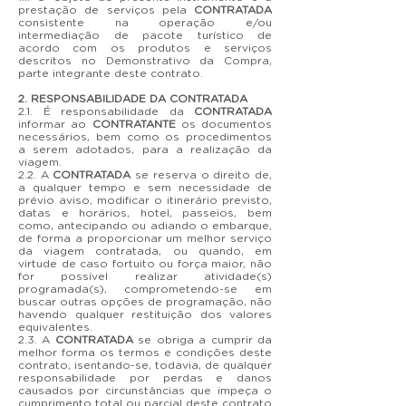
prestação de serviços pela
CONTRATADA
consistente na operação e/ou
intermediação de pacote turístico de
acordo com os produtos e serviços
descritos no Demonstrativo da Compra,
parte integrante deste contrato.
2. RESPONSABILIDADE DA CONTRATADA
2.1. É responsabilidade da
CONTRATADA
informar ao
CONTRATANTE
os documentos
necessários, bem como os procedimentos
a serem adotados, para a realização da
viagem.
2.2. A
CONTRATADA
se reserva o direito de,
a qualquer tempo e sem necessidade de
prévio aviso, modificar o itinerário previsto,
datas e horários, hotel, passeios, bem
como, antecipando ou adiando o embarque,
de forma a proporcionar um melhor serviço
da viagem contratada, ou quando, em
virtude de caso fortuito ou força maior, não
for possível realizar atividade(s)
programada(s), comprometendo-se em
buscar outras opções de programação, não
havendo qualquer restituição dos valores
equivalentes.
2.3. A
CONTRATADA
se obriga a cumprir da
melhor forma os termos e condições deste
contrato, isentando-se, todavia, de qualquer
responsabilidade por perdas e danos
causados por circunstâncias que impeça o
cumprimento total ou parcial deste contrato