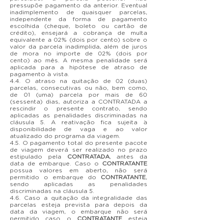
pressupõe pagamento da anterior. Eventual
inadimplemento de quaisquer parcelas,
independente da forma de pagamento
escolhida (cheque, boleto ou cartão de
crédito), ensejará a cobrança de multa
equivalente a 02% (dois por cento) sobre o
valor da parcela inadimplida, além de juros
de mora no importe de 02% (dois por
cento) ao mês. A mesma penalidade será
aplicada para a hipótese de atraso de
pagamento à vista.
4.4. O atraso na quitação de 02 (duas)
parcelas, consecutivas ou não, bem como,
de 01 (uma) parcela por mais de 60
(sessenta) dias, autoriza a CONTRATADA a
rescindir o presente contrato, sendo
aplicadas as penalidades discriminadas na
cláusula 5. A reativação fica sujeita à
disponibilidade de vaga e ao valor
atualizado do programa da viagem.
4.5. O pagamento total do presente pacote
de viagem deverá ser realizado no prazo
estipulado pela
CONTRATADA
, antes da
data de embarque. Caso o
CONTRATANTE
possua valores em aberto, não será
permitido o embarque do
CONTRATANTE
,
sendo aplicadas as penalidades
discriminadas na cláusula 5.
4.6. Caso a quitação da integralidade das
parcelas esteja prevista para depois da
data da viagem, o embarque não será
permitido caso o
CONTRATANTE
esteja