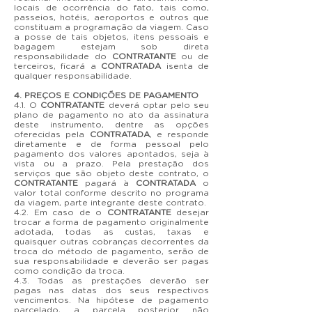
locais de ocorrência do fato, tais como,
passeios, hotéis, aeroportos e outros que
constituam a programação da viagem. Caso
a posse de tais objetos, itens pessoais e
bagagem estejam sob direta
responsabilidade do
CONTRATANTE
ou de
terceiros, ficará a
CONTRATADA
isenta de
qualquer responsabilidade.
4. PREÇOS E CONDIÇÕES DE PAGAMENTO
4.1. O
CONTRATANTE
deverá optar pelo seu
plano de pagamento no ato da assinatura
deste instrumento, dentre as opções
oferecidas pela
CONTRATADA
, e responde
diretamente e de forma pessoal pelo
pagamento dos valores apontados, seja à
vista ou a prazo. Pela prestação dos
serviços que são objeto deste contrato, o
CONTRATANTE
pagará à
CONTRATADA
o
valor total conforme descrito no programa
da viagem, parte integrante deste contrato.
4.2. Em caso de o
CONTRATANTE
desejar
trocar a forma de pagamento originalmente
adotada, todas as custas, taxas e
quaisquer outras cobranças decorrentes da
troca do método de pagamento, serão de
sua responsabilidade e deverão ser pagas
como condição da troca.
4.3. Todas as prestações deverão ser
pagas nas datas dos seus respectivos
vencimentos. Na hipótese de pagamento
parcelado, a parcela posterior não