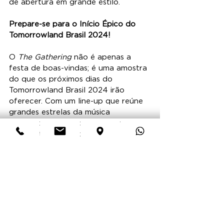
de abertura em grande estilo.
Prepare-se para o Início Épico do 
Tomorrowland Brasil 2024!
O 
The Gathering
 não é apenas a 
festa de boas-vindas; é uma amostra 
do que os próximos dias do 
Tomorrowland Brasil 2024 irão 
oferecer. Com um line-up que reúne 
grandes estrelas da música 
eletrônica e talentos emergentes, 
esta festa de abertura será 
inesquecível. Se você vai estar no 
DreamVille, este é o momento para 
reunir os amigos e dar início à sua 
jornada no festival mais mágico do 
mundo.
Ainda não garantiu seu lugar?