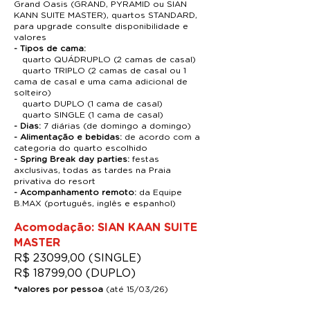
Grand Oasis (GRAND, PYRAMID ou SIAN
KANN SUITE MASTER), quartos STANDARD,
para upgrade consulte disponibilidade e
valores
- Tipos de cama:
quarto QUÁDRUPLO (2 camas de casal)
quarto TRIPLO (2 camas de casal ou 1
cama de casal e uma cama adicional de
solteiro)
quarto DUPLO (1 cama de casal)
quarto SINGLE (1 cama de casal)
- Dias:
7 diárias (de domingo a domingo)
- Alimentação e bebidas:
de acordo com a
categoria do quarto escolhido
- Spring Break day parties:
festas
axclusivas, todas as tardes na Praia
privativa do resort
- Acompanhamento remoto:
da Equipe
B.MAX (português, inglês e espanhol)
Acomodação: SIAN KAAN SUITE
MASTER
R$ 23099,00 (SINGLE)
R$ 18799,00 (DUPLO)
*valores por pessoa
(até 15/03/26
)