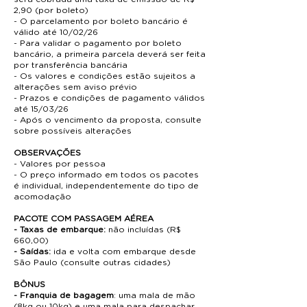
2,90 (por boleto)
- O parcelamento por boleto bancário é
válido até 10/02/26
- Para validar o pagamento por boleto
bancário, a primeira parcela deverá ser feita
por transferência bancária
- Os valores e condições estão sujeitos a
alterações sem aviso prévio
- Prazos e condições de pagamento válidos
até 15/03
/26
- Após o vencimento da proposta, consulte
sobre possíveis alterações
OBSERVAÇÕES
- Valores por pessoa
- O preço informado em todos os pacotes
é individual, independentemente do tipo de
acomodação
PACOTE COM PASSAGEM AÉREA
-
Taxas de embarque:
não incluídas (R$
660,00)
- Saídas:
ida e volta com embarque desde
São Paulo (consulte outras cidades)
BÔNUS
- Franquia de bagagem
: uma mala de mão
(8kg ou 10kg) e uma mala para despachar