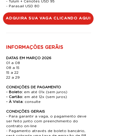
- Tulum + Cenotes USD 95
- Parasail USD 80
ADQUIRA SUA VAGA CLICANDO AQUI
INFORMAÇÔES GERÃIS
DATAS EM MARÇO 2026
01 a 08
08 a 15
15 a 22
22 a 29
CONDIÇÔES DE PAGAMENTO
- Boleto:
em até 01x (sem juros)
- Cartão:
em até 12x (sem juros)
- À Vista:
consulte
CONDIÇÔES GERAIS
- Para garantir a vaga, o pagamento deve
ser feito junto com preenchimento do
contrato on-line
- Pagamento através de boleto bancário,
será cobrada uma taxa de emissão de R$